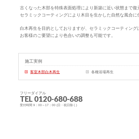
古くなった木部を特殊表面処理により新築に近い状態まで復
セラミックコーティングにより木目を生かした自然な風合に
白木再生を目的としておりますが、セラミックコーティング
お客様のご要望により色合いの調整も可能です。
施工実例
客室木部白木再生
各種浴場再生
フリーダイアル
TEL 0120-680-688
受付時間 9：00～17：00 (日・祝日除く)