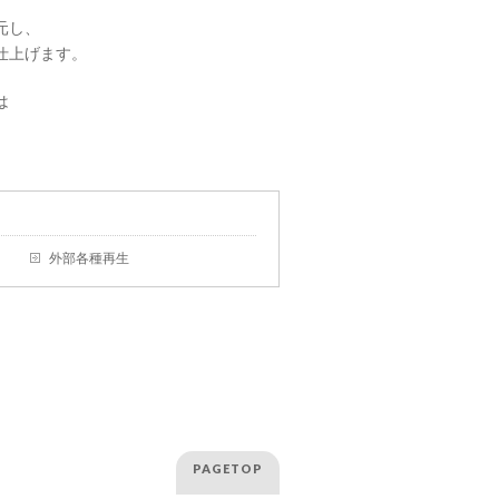
元し、
仕上げます。
は
外部各種再生
PAGETOP