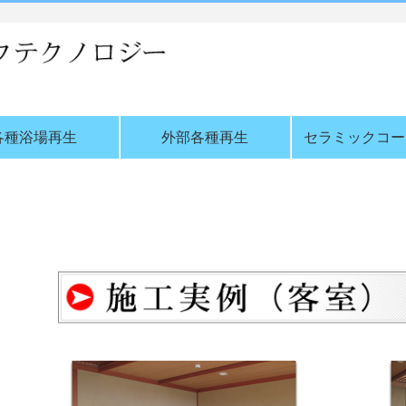
各種浴場再生
外部各種再生
セラミックコー