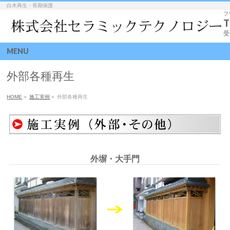
白木再生・長期保護
フ
T
受
MENU
外部各種再生
HOME
»
施工実例
»
外部各種再生
外塀・大手門